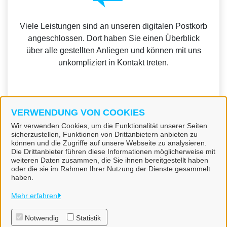
Viele Leistungen sind an unseren digitalen Postkorb
angeschlossen. Dort haben Sie einen Überblick
über alle gestellten Anliegen und können mit uns
unkompliziert in Kontakt treten.
VERWENDUNG VON COOKIES
Weitere Informationen zur BundID finden Sie auf der
Wir verwenden Cookies, um die Funktionalität unserer Seiten
sicherzustellen, Funktionen von Drittanbietern anbieten zu
FAQ-Seite des Bundes.
können und die Zugriffe auf unsere Webseite zu analysieren.
Die Drittanbieter führen diese Informationen möglicherweise mit
weiteren Daten zusammen, die Sie ihnen bereitgestellt haben
oder die sie im Rahmen Ihrer Nutzung der Dienste gesammelt
haben.
Gemeinde Freden (Leine)
Mehr erfahren
Notwendig
Statistik
Alle Rechte vorbehalten